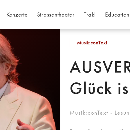
Konzerte
Strassentheater
Trakl
Education
Musik:conText
AUSVER
Glück i
Musik:conText - Lesu