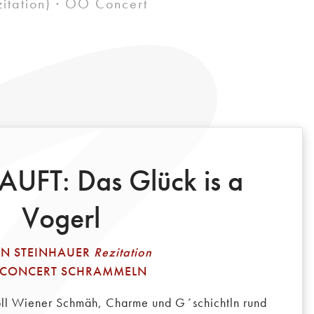
zitation) · OÖ Concert
FT: Das Glück is a
Vogerl
IN STEINHAUER
Rezitation
CONCERT SCHRAMMELN
oll Wiener Schmäh, Charme und G´schichtln rund