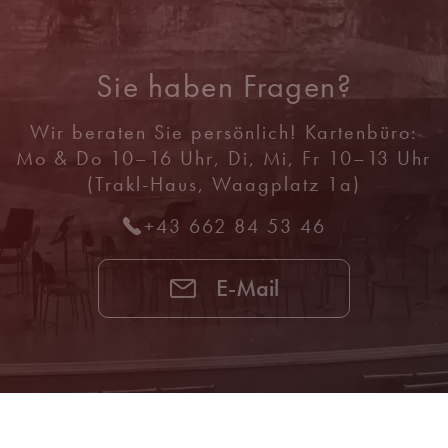
Sie haben Fragen?
Wir beraten Sie persönlich! Kartenbüro:
Mo & Do 10–16 Uhr, Di, Mi, Fr 10–13 Uhr
(Trakl-Haus, Waagplatz 1a)
+43 662 84 53 46
E-Mail