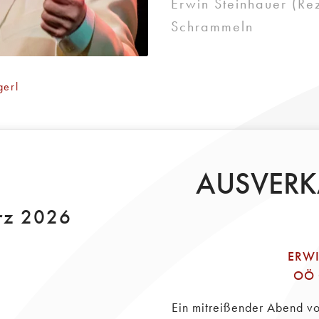
Erwin Steinhauer (Re
Schrammeln
gerl
AUSVERKAU
rz 2026
ERW
OÖ 
Ein mitreißender Abend v