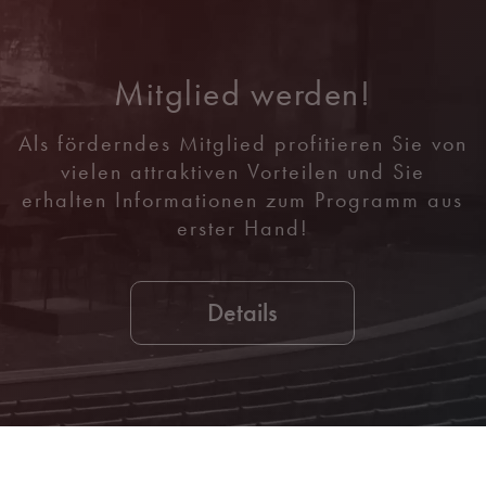
Mitglied werden!
Als förderndes Mitglied profitieren Sie von
vielen attraktiven Vorteilen und Sie
erhalten Informationen zum Programm aus
erster Hand!
Details