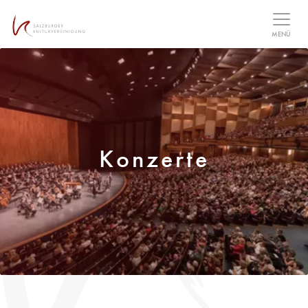
Table Of Content
MENÜ
Konzerte