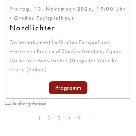
Freitag, 13. November 2026, 19:00 Uhr
- Großes Festspielhaus
Nordlichter
Orchesterkonzert im Großen Festspielhaus
Werke von Bruch und Sibelius Göteborg Opera
Orchestra · Aivis Greters (Dirigent) · Veronika
Eberle (Violine)
Programm
44 Suchergebnisse
sr.page
1
sr.page
2
sr.page
3
sr.page
4
sr.page
5
...
sr.page.next