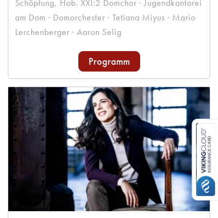
Schöpfung, Hob. XXI:2 Domchor · Jugendkantorei
am Dom · Domorchester · Tetiana Miyus · Mario
Lerchenberger · Aaron Selig
Programm