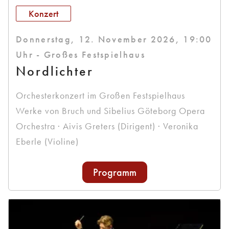
Konzert
Donnerstag, 12. November 2026, 19:00
Uhr - Großes Festspielhaus
Nordlichter
Orchesterkonzert im Großen Festspielhaus
Werke von Bruch und Sibelius Göteborg Opera
Orchestra · Aivis Greters (Dirigent) · Veronika
Eberle (Violine)
Programm