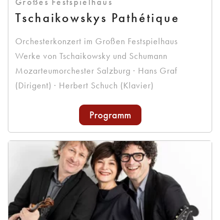
Großes Festspielhaus
Tschaikowskys Pathétique
Orchesterkonzert im Großen Festspielhaus
Werke von Tschaikowsky und Schumann
Mozarteumorchester Salzburg · Hans Graf
(Dirigent) · Herbert Schuch (Klavier)
Programm