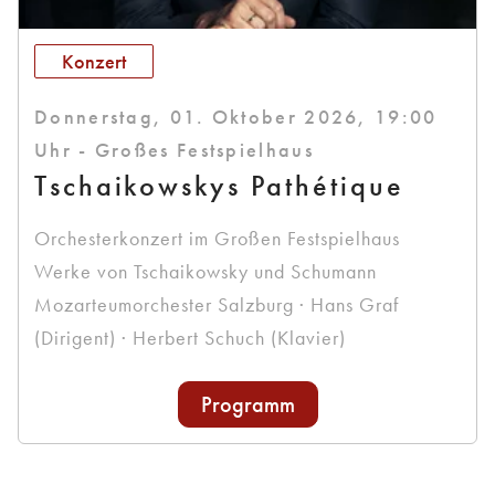
Konzert
Donnerstag, 01. Oktober 2026, 19:00
Uhr - Großes Festspielhaus
Tschaikowskys Pathétique
Orchesterkonzert im Großen Festspielhaus
Werke von Tschaikowsky und Schumann
Mozarteumorchester Salzburg · Hans Graf
(Dirigent) · Herbert Schuch (Klavier)
Programm