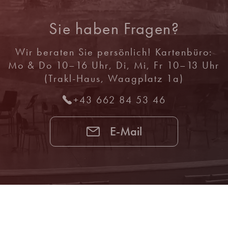
Sie haben Fragen?
Wir beraten Sie persönlich! Kartenbüro:
Mo & Do 10–16 Uhr, Di, Mi, Fr 10–13 Uhr
(Trakl-Haus, Waagplatz 1a)
+43 662 84 53 46
E-Mail