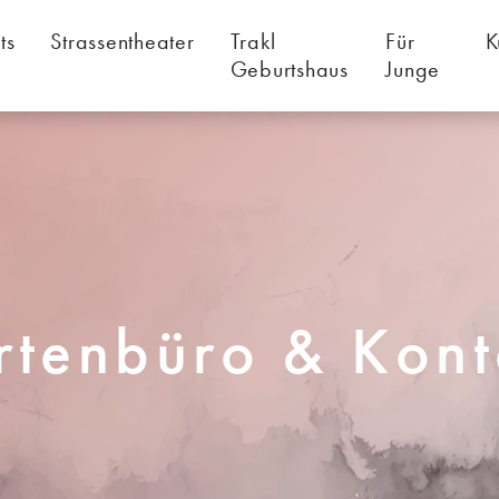
ts
Strassentheater
Trakl
Für
K
Geburtshaus
Junge
rtenbüro & Kont