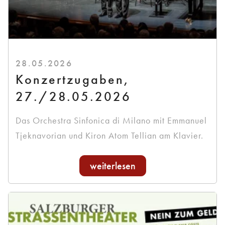
28.05.2026
Konzertzugaben,
27./28.05.2026
Das Orchestra Sinfonica di Milano mit Emmanuel
Tjeknavorian und Kiron Atom Tellian am Klavier.
weiterlesen