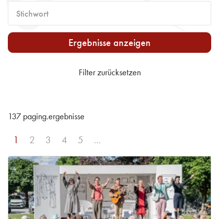
Stichwort
Ergebnisse anzeigen
Filter zurücksetzen
137 paging.ergebnisse
sr.page
1
sr.page
2
sr.page
3
sr.page
4
sr.page
5
...
sr.page.next