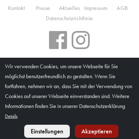
Kontakt
Presse
Aktuelles
Impressum
AGB
Datenschutzrichtlinie
Salzburger Kulturvereinigung
Wir verwenden Cookies, um unsere Webseite für Sie
möglichst benutzerfreundlich zu gestalten. Wenn Sie
Kartenbüro: Mo & Do 10–16 Uhr, Di, Mi, Fr 10–13 Uhr
fortfahren, nehmen wir an, dass Sie mit der Verwendung von
Waagplatz 1a (Trakl-Haus), 5020 Salzburg
Cookies auf unserer Webseite einverstanden sind. Weitere
© Salzburger Kulturvereinigung 2026
Informationen finden Sie in unserer Datenschutzerklärung
Details
Einstellungen
Akzeptieren
Kalender
Tickets