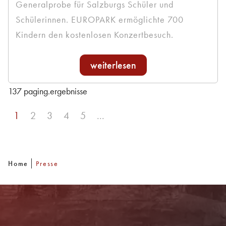
Generalprobe für Salzburgs Schüler und
Schülerinnen. EUROPARK ermöglichte 700
Kindern den kostenlosen Konzertbesuch.
weiterlesen
137 paging.ergebnisse
sr.page
1
sr.page
2
sr.page
3
sr.page
4
sr.page
5
...
sr.page.next
Home
Presse
Newsletter