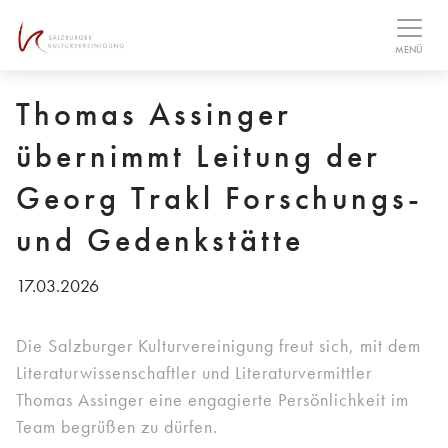
Table Of Content
Foto-Download
MENÜ
Thomas Assinger
übernimmt Leitung der
Georg Trakl Forschungs-
und Gedenkstätte
17.03.2026
Die Salzburger Kulturvereinigung freut sich, mit dem
Literaturwissenschaftler und Literaturvermittler
Thomas Assinger eine engagierte Persönlichkeit im
Team begrüßen zu dürfen.