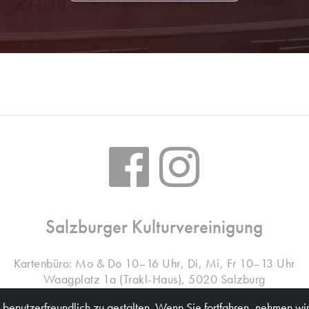
Salzburger Kulturvereinigung
Kartenbüro: Mo & Do 10–16 Uhr, Di, Mi, Fr 10–13 Uhr
Waagplatz 1a (Trakl-Haus), 5020 Salzburg
benutzerfreundlich zu gestalten. Wenn Sie fortfahren, nehmen wir