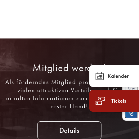
Mitglied werden!
Kalender
Als förderndes Mitglied profitieren Sie von
vielen attraktiven Vorteilen und Sie
erhalten Informationen zum Programm aus
Tickets
erster Hand!
Details