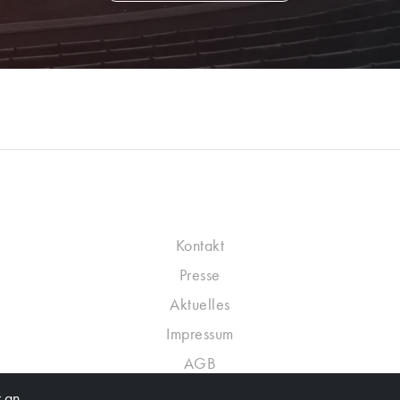
Kontakt
Presse
Aktuelles
Impressum
AGB
Datenschutzrichtlinie
 an,