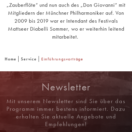
„Zauberflöte“ und nun auch des „Don Giovanni“ mit
Mitgliedern der Münchner Philharmoniker auf. Von
2009 bis 2019 war er Intendant des Festivals
Mattseer Diabelli Sommer, wo er weiterhin leitend
mitarbeitet.
Home
Service
Einführungsvorträge
Newsletter
Mit unserem Newsletter sind Sie über das
Programm immer bestens informiert. Dazu
erhalten Sie aktuelle Angebote und
Empfehlungen!