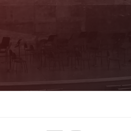
Sie haben Fragen?
Wir beraten Sie persönlich! Kartenbüro:
Mo & Do 10–16 Uhr, Di, Mi, Fr 10–13 Uhr
(Trakl-Haus, Waagplatz 1a)
+43 662 84 53 46
E-Mail