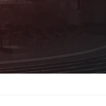
Mitglied werden!
Als förderndes Mitglied profitieren Sie von
vielen attraktiven Vorteilen und Sie
erhalten Informationen zum Programm aus
erster Hand!
Details