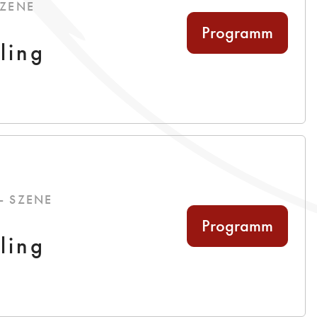
SZENE
Programm
ling
 - SZENE
Programm
ling