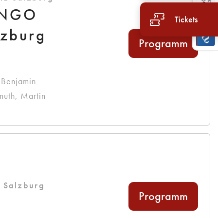
JANGO
Tickets
lzburg
Programm
, Benjamin
muth, Martin
E Salzburg
Programm