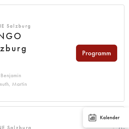
NE Salzburg
JANGO
lzburg
Programm
, Benjamin
muth, Martin
Kalender
NE Salzburg