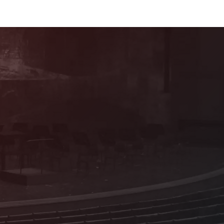
Mitglied werden!
Als förderndes Mitglied profitieren Sie von
vielen attraktiven Vorteilen und Sie
erhalten Informationen zum Programm aus
erster Hand!
Details