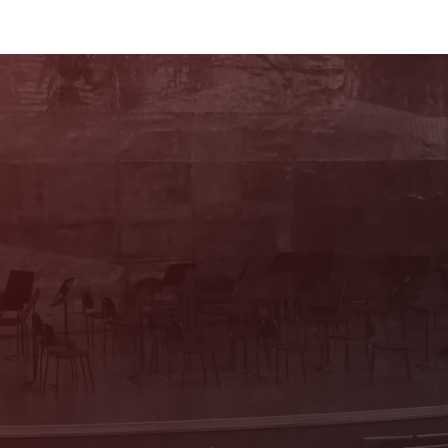
Sie haben Fragen?
Wir beraten Sie persönlich! Kartenbüro:
Mo & Do 10–16 Uhr, Di, Mi, Fr 10–13 Uhr
(Trakl-Haus, Waagplatz 1a)
+43 662 84 53 46
E-Mail