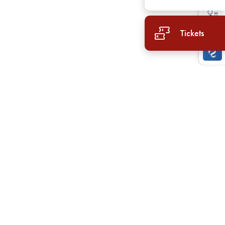
ttspreis pro Person
Tickets
.