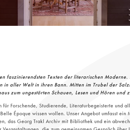
n faszinierendsten Texten der literarischen Moderne.
n in aller Welt in ihren Bann. Mitten im Trubel der Salz
aus zum ungestörten Schauen, Lesen und Hören und zu
n für Forschende, Studierende, Literaturbegeisterte und al
r Belle Époque wissen wollen. Unser Angebot umfasst ei
en, das Georg Trakl Archiv mit Bibliothek und ein abwech
er Veranstaltungen, die zum gemeinsamen Gespräch über Li