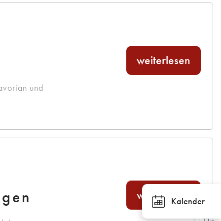
weiterlesen
avorian und
agen
weiterlesen
Kalender