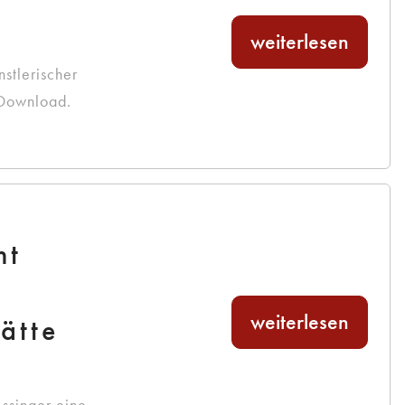
7
weiterlesen
stlerischer
 Download.
mt
weiterlesen
ätte
Assinger eine