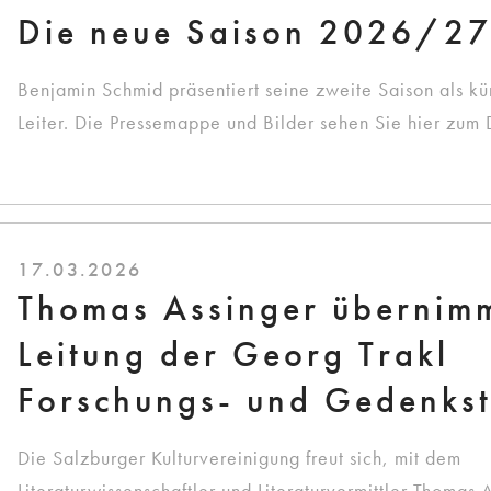
Die neue Saison 2026/2
Benjamin Schmid präsentiert seine zweite Saison als kün
Leiter. Die Pressemappe und Bilder sehen Sie hier zum
17.03.2026
Thomas Assinger übernim
Leitung der Georg Trakl
Forschungs- und Gedenkst
Die Salzburger Kulturvereinigung freut sich, mit dem
Literaturwissenschaftler und Literaturvermittler Thomas 