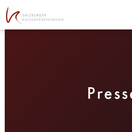
Table Of Content
Press