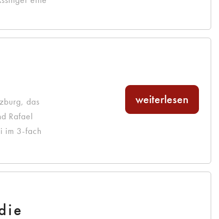
weiterlesen
zburg, das
nd Rafael
i im 3-fach
die