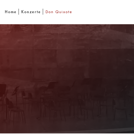
Home
Konzerte
Don Quixote
Newsletter
Mit unserem Newsletter sind Sie über das
Programm immer bestens informiert. Dazu
erhalten Sie aktuelle Angebote und
Empfehlungen!
Jetzt Anmelden!