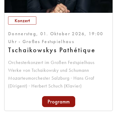
Konzert
Donnerstag, 01. Oktober 2026, 19:00
Uhr - Großes Festspielhaus
Tschaikowskys Pathétique
Orchesterkonzert im Großen Festspielhaus
Werke von Tschaikowsky und Schumann
Mozarteumorchester Salzburg · Hans Graf
(Dirigent) · Herbert Schuch (Klavier)
Programm