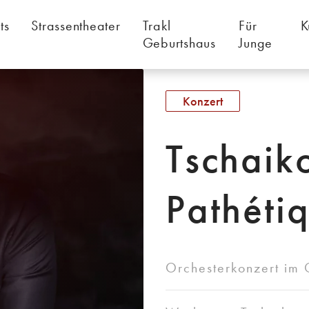
ts
Strassentheater
Trakl
Für
K
Geburtshaus
Junge
Konzert
Tschaik
Pathéti
Orchesterkonzert im 