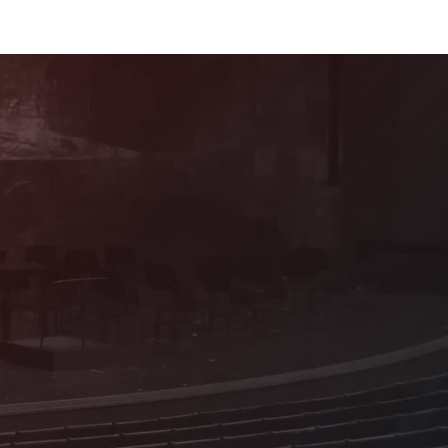
Mitglied werden!
Als förderndes Mitglied profitieren Sie von
vielen attraktiven Vorteilen und Sie
erhalten Informationen zum Programm aus
erster Hand!
Details