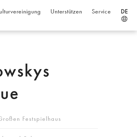
ulturvereinigung
Unterstützen
Service
DE
owskys
que
Großen Festspielhaus