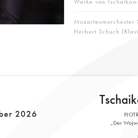
Werke von Tschaikow
Mozarteumorchester S
Herbert Schuch (Klav
Tschaik
ober 2026
PJOT
„Der Wojwo