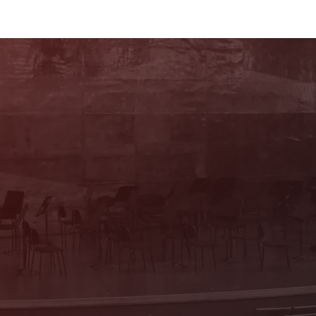
Sie haben Fragen?
Wir beraten Sie persönlich! Kartenbüro:
Mo & Do 10–16 Uhr, Di, Mi, Fr 10–13 Uhr
(Trakl-Haus, Waagplatz 1a)
+43 662 84 53 46
E-Mail