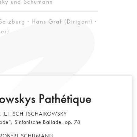
sky und Schumann
alzburg · Hans Graf (Dirigent) ·
ier)
owskys Pathétique
R ILJITSCH TSCHAIKOWSKY
de“, Sinfonische Ballade, op. 78
ROBERT SCHUMANN