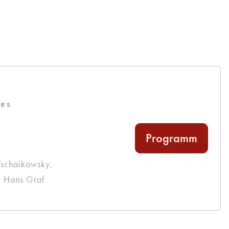
g
ßes
t
Programm
Tschaikowsky,
· Hans Graf