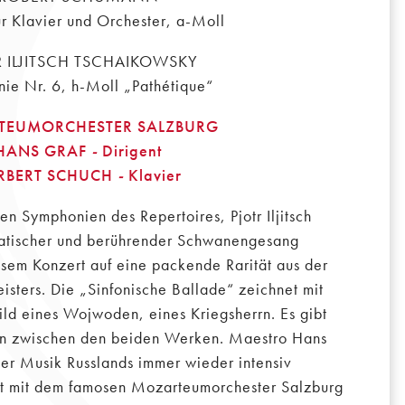
ür Klavier und Orchester, a-Moll
R ILJITSCH TSCHAIKOWSKY
ie Nr. 6, h-Moll „Pathétique“
TEUMORCHESTER SALZBURG
HANS GRAF
-
Dirigent
RBERT SCHUCH
-
Klavier
en Symphonien des Repertoires, Pjotr Iljitsch
atischer und berührender Schwanengesang
diesem Konzert auf eine packende Rarität aus der
isters. Die „Sinfonische Ballade“ zeichnet mit
ld eines Wojwoden, eines Kriegsherrn. Es gibt
n zwischen den beiden Werken. Maestro Hans
der Musik Russlands immer wieder intensiv
rt mit dem famosen Mozarteumorchester Salzburg