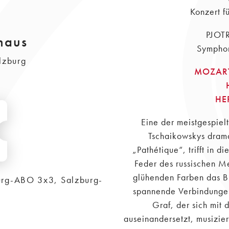
Konzert f
PJOT
haus
Symphon
lzburg
MOZAR
HE
Eine der meistgespielt
Tschaikowskys dram
„Pathétique“, trifft in 
Feder des russischen Me
glühenden Farben das Bi
urg-ABO 3x3, Salzburg-
spannende Verbindunge
Graf, der sich mit 
auseinandersetzt, musizie