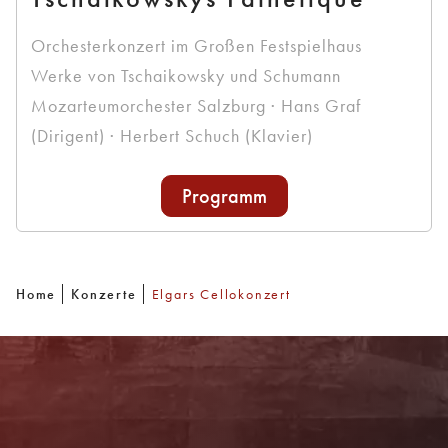
Orchesterkonzert im Großen Festspielhaus
Werke von Tschaikowsky und Schumann
Mozarteumorchester Salzburg · Hans Graf
(Dirigent) · Herbert Schuch (Klavier)
Programm
Home
Konzerte
Elgars Cellokonzert
Newsletter
Mit unserem Newsletter sind Sie über das