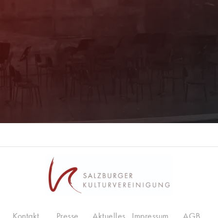
Programm immer bestens informiert. Dazu
erhalten Sie aktuelle Angebote und
Empfehlungen!
Jetzt Anmelden!
Kontakt
Presse
Aktuelles
Impressum
AGB