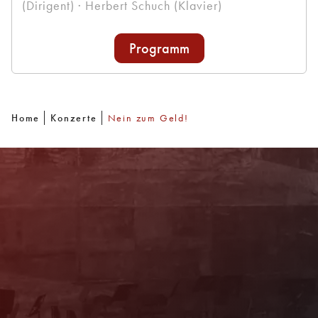
(Dirigent) · Herbert Schuch (Klavier)
Programm
Home
Konzerte
Nein zum Geld!
Newsletter
Mit unserem Newsletter sind Sie über das
Programm immer bestens informiert. Dazu
erhalten Sie aktuelle Angebote und
Empfehlungen!
Jetzt Anmelden!