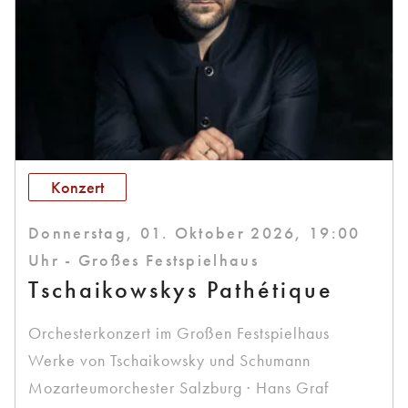
Konzert
Donnerstag, 01. Oktober 2026, 19:00
Uhr - Großes Festspielhaus
Tschaikowskys Pathétique
Orchesterkonzert im Großen Festspielhaus
Werke von Tschaikowsky und Schumann
Mozarteumorchester Salzburg · Hans Graf