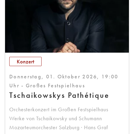
Konzert
Donnerstag, 01. Oktober 2026, 19:00
Uhr - Großes Festspielhaus
Tschaikowskys Pathétique
Orchesterkonzert im Großen Festspielhaus
Werke von Tschaikowsky und Schumann
Mozarteumorchester Salzburg · Hans Graf