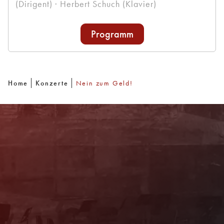
(Dirigent) · Herbert Schuch (Klavier)
Programm
Home
Konzerte
Nein zum Geld!
Newsletter
Mit unserem Newsletter sind Sie über das
Programm immer bestens informiert. Dazu
erhalten Sie aktuelle Angebote und
Empfehlungen!
Jetzt Anmelden!