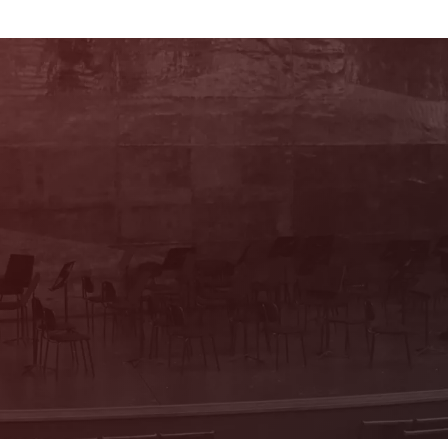
Sie haben Fragen?
Wir beraten Sie persönlich! Kartenbüro:
Mo & Do 10–16 Uhr, Di, Mi, Fr 10–13 Uhr
(Trakl-Haus, Waagplatz 1a)
+43 662 84 53 46
E-Mail