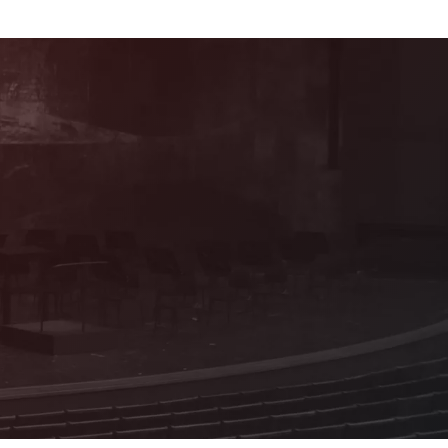
Mitglied werden!
Als förderndes Mitglied profitieren Sie von
vielen attraktiven Vorteilen und Sie
erhalten Informationen zum Programm aus
erster Hand!
Details