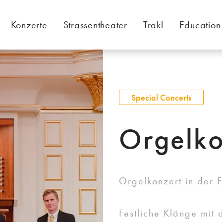
Konzerte
Strassentheater
Trakl
Education
Special Concerts
Orgelko
Orgelkonzert in der 
Festliche Klänge mi