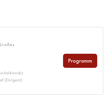
g
 Großes
Programm
Tschaikowsky
 (Dirigent) ·