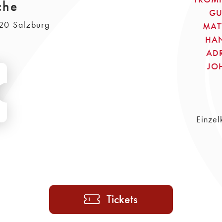
che
GU
20 Salzburg
MAT
HAN
ADR
JO
Einzel
Tickets