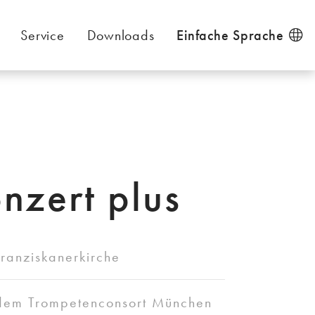
Service
Downloads
Einfache Sprache
nzert plus
Franziskanerkirche
t dem Trompetenconsort München