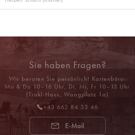
Sie haben Fragen?
Wir beraten Sie persönlich! Kartenbüro:
Mo & Do 10–16 Uhr, Di, Mi, Fr 10–13 Uhr
(Trakl-Haus, Waagplatz 1a)
+43 662 84 53 46
E-Mail