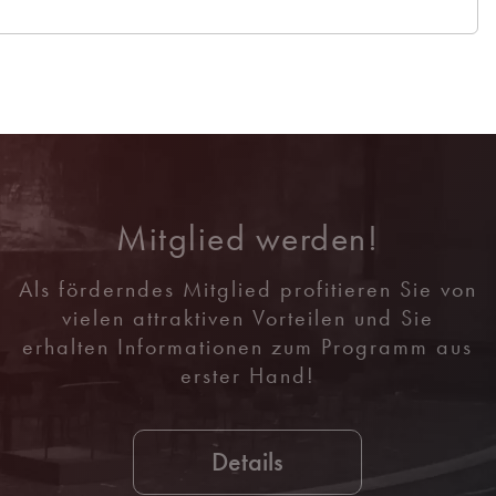
Mitglied werden!
Als förderndes Mitglied profitieren Sie von
vielen attraktiven Vorteilen und Sie
erhalten Informationen zum Programm aus
erster Hand!
Details