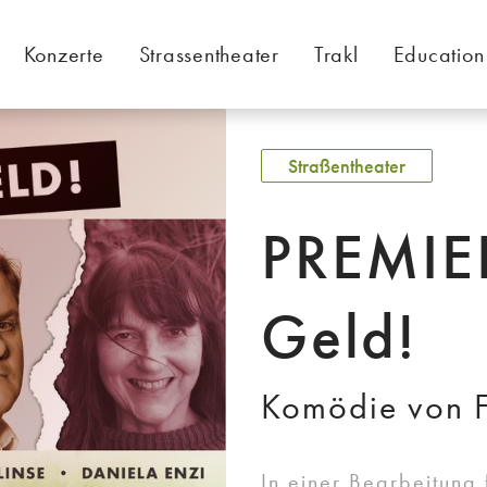
Konzerte
Strassentheater
Trakl
Education
Straßentheater
PREMIE
Geld!
Komödie von F
In einer Bearbeitung