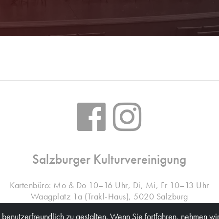
Salzburger Kulturvereinigung
Kartenbüro: Mo & Do 10–16 Uhr, Di, Mi, Fr 10–13 Uhr
Waagplatz 1a (Trakl-Haus), 5020 Salzburg
benutzerfreundlich zu gestalten. Wenn Sie fortfahren, nehmen wir