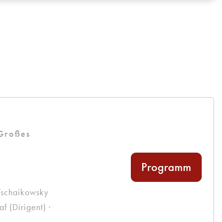
g
 Großes
Programm
Tschaikowsky
 (Dirigent) ·