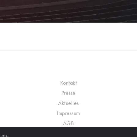
Kontakt
Presse
Aktuelles
Impressum
AGB
Datenschutzrichtlinie
 an,