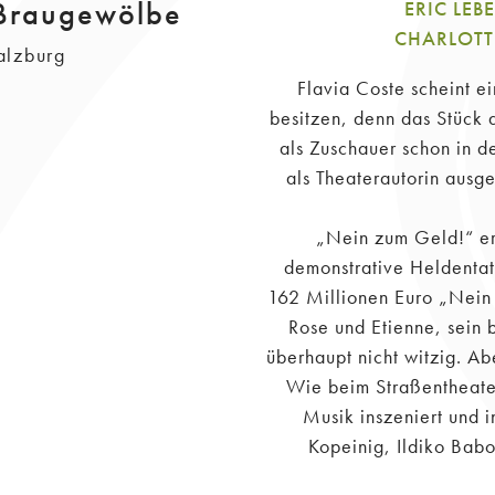
l Braugewölbe
ERIC LEB
CHARLOTTE
alzburg
Flavia Coste scheint e
besitzen, denn das Stück
als Zuschauer schon in 
als Theaterautorin ausge
„Nein zum Geld!“ er
demonstrative Heldentat
162 Millionen Euro „Nein 
Rose und Etienne, sein 
überhaupt nicht witzig. Ab
Wie beim Straßentheater
Musik inszeniert und i
Kopeinig, Ildiko Babo