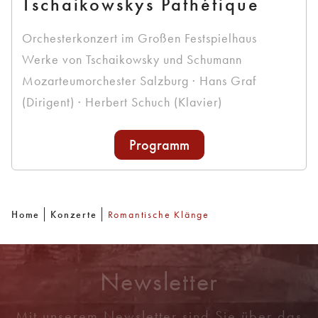
Tschaikowskys Pathétique
Orchesterkonzert im Großen Festspielhaus
Werke von Tschaikowsky und Schumann
Mozarteumorchester Salzburg · Hans Graf
(Dirigent) · Herbert Schuch (Klavier)
Programm
Home
Konzerte
Romantische Klänge
Newsletter
Mit unserem Newsletter sind Sie über das