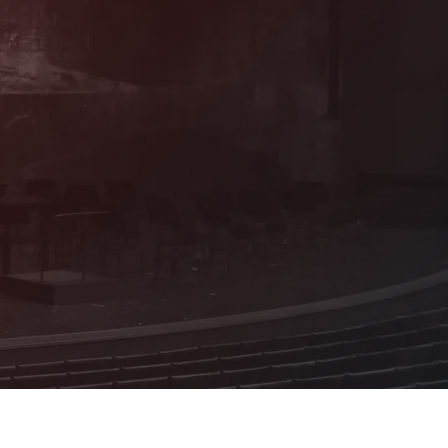
Mitglied werden!
Als förderndes Mitglied profitieren Sie von
vielen attraktiven Vorteilen und Sie
erhalten Informationen zum Programm aus
erster Hand!
Details