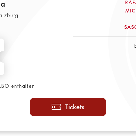
la
RAF
MIC
alzburg
SASC
ABO enthalten
Tickets