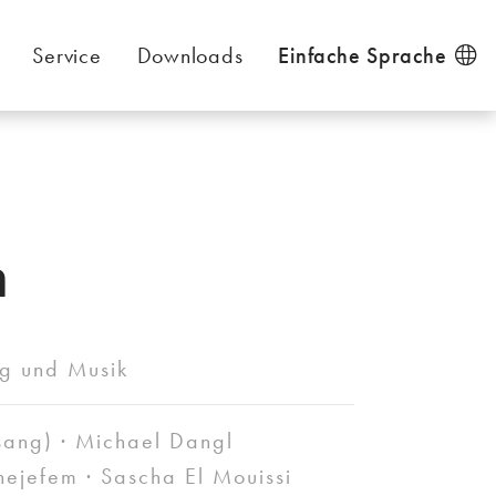
Service
Downloads
Einfache Sprache
n
ng und Musik
sang) · Michael Dangl
chejefem · Sascha El Mouissi