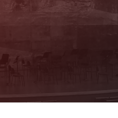
Sie haben Fragen?
Wir beraten Sie persönlich! Kartenbüro:
Mo & Do 10–16 Uhr, Di, Mi, Fr 10–13 Uhr
(Trakl-Haus, Waagplatz 1a)
+43 662 84 53 46
E-Mail