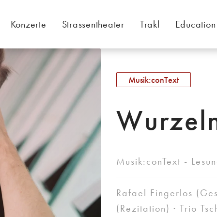
Konzerte
Strassentheater
Trakl
Education
Musik:conText
Wurzel
Musik:conText - Lesu
Rafael Fingerlos (Ge
(Rezitation) · Trio Ts