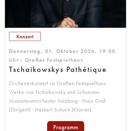
Konzert
Donnerstag, 01. Oktober 2026, 19:00
Uhr - Großes Festspielhaus
Tschaikowskys Pathétique
Orchesterkonzert im Großen Festspielhaus
Werke von Tschaikowsky und Schumann
Mozarteumorchester Salzburg · Hans Graf
(Dirigent) · Herbert Schuch (Klavier)
Programm