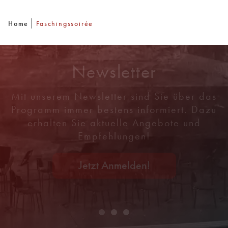
Home
Faschingssoirée
Newsletter
Mit unserem Newsletter sind Sie über das
Programm immer bestens informiert. Dazu
erhalten Sie aktuelle Angebote und
Empfehlungen!
Jetzt Anmelden!