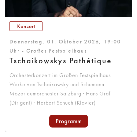
Konzert
Donnerstag, 01. Oktober 2026, 19:00
Uhr - Großes Festspielhaus
Tschaikowskys Pathétique
Orchesterkonzert im Großen Festspielhaus
Werke von Tschaikowsky und Schumann
Mozarteumorchester Salzburg · Hans Graf
(Dirigent) · Herbert Schuch (Klavier)
Programm