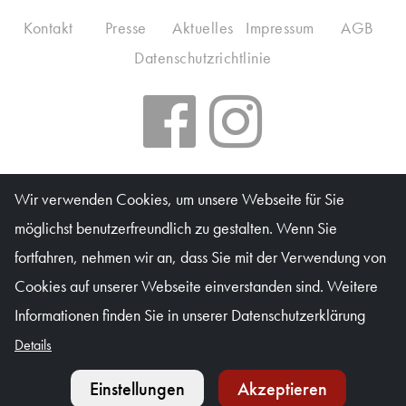
Kontakt
Presse
Aktuelles
Impressum
AGB
Datenschutzrichtlinie
Salzburger Kulturvereinigung
Wir verwenden Cookies, um unsere Webseite für Sie
möglichst benutzerfreundlich zu gestalten. Wenn Sie
Kartenbüro: Mo & Do 10–16 Uhr, Di, Mi, Fr 10–13 Uhr
fortfahren, nehmen wir an, dass Sie mit der Verwendung von
Waagplatz 1a (Trakl-Haus), 5020 Salzburg
Cookies auf unserer Webseite einverstanden sind. Weitere
© Salzburger Kulturvereinigung 2026
Informationen finden Sie in unserer Datenschutzerklärung
Details
Einstellungen
Akzeptieren
Kalender
Ticket