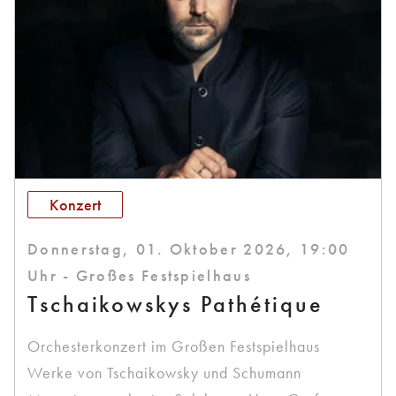
Konzert
Donnerstag, 01. Oktober 2026, 19:00
Uhr - Großes Festspielhaus
Tschaikowskys Pathétique
Orchesterkonzert im Großen Festspielhaus
Werke von Tschaikowsky und Schumann