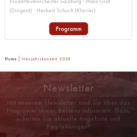
Mozarteumorchester Salzburg · Hans Graf
(Dirigent) · Herbert Schuch (Klavier)
Programm
Home
Neujahrskonzert 2025
Newsletter
Mit unserem Newsletter sind Sie über das
Programm immer bestens informiert. Dazu
erhalten Sie aktuelle Angebote und
Empfehlungen!