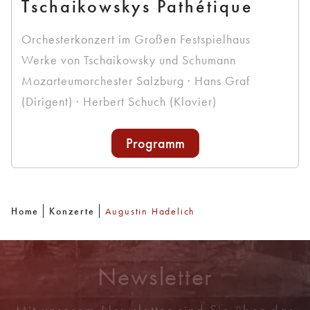
Tschaikowskys Pathétique
Orchesterkonzert im Großen Festspielhaus
Werke von Tschaikowsky und Schumann
Mozarteumorchester Salzburg · Hans Graf
(Dirigent) · Herbert Schuch (Klavier)
Programm
Home
Konzerte
Augustin Hadelich
Newsletter
Mit unserem Newsletter sind Sie über das