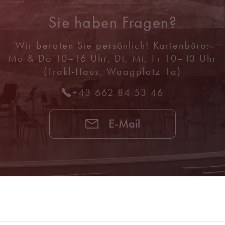
Sie haben Fragen?
Wir beraten Sie persönlich! Kartenbüro:
Mo & Do 10–16 Uhr, Di, Mi, Fr 10–13 Uhr
(Trakl-Haus, Waagplatz 1a)
+43 662 84 53 46
E-Mail