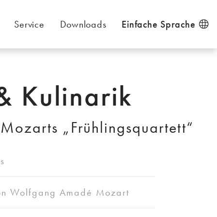
Service
Downloads
Einfache Sprache
& Kulinarik
 Mozarts „Frühlingsquartett“
s
 von Wolfgang Amadé Mozart