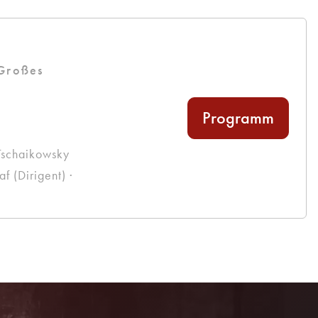
 Großes
Programm
Tschaikowsky
 (Dirigent) ·