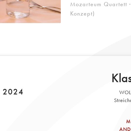
Mozarteum Quartett ·
Konzept)
Klas
l 2024
WOL
Streich
M
AND