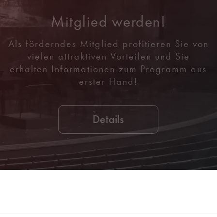
Mitglied werden!
Als förderndes Mitglied profitieren Sie von
vielen attraktiven Vorteilen und Sie
erhalten Informationen zum Programm aus
erster Hand!
Details