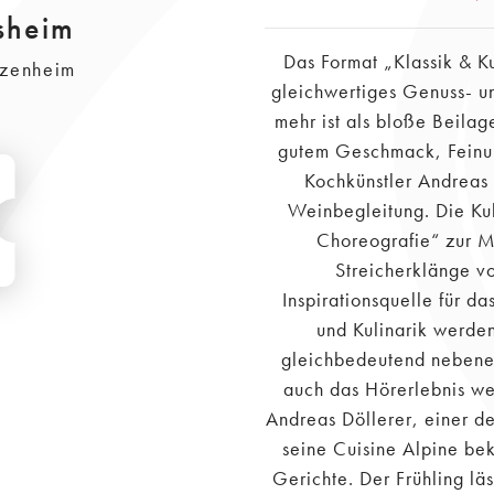
sheim
Das Format „Klassik & Ku
ezenheim
gleichwertiges Genuss- un
mehr ist als bloße Beilag
gutem Geschmack, Feinun
Kochkünstler Andreas 
Weinbegleitung. Die Kul
Choreografie“ zur M
Streicherklänge vo
Inspirationsquelle für 
und Kulinarik werde
gleichbedeutend nebene
auch das Hörerlebnis we
Andreas Döllerer, einer de
seine Cuisine Alpine bek
Gerichte. Der Frühling lä