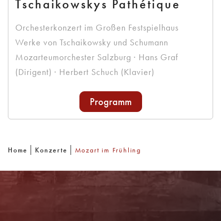
Tschaikowskys Pathétique
Orchesterkonzert im Großen Festspielhaus
Werke von Tschaikowsky und Schumann
Mozarteumorchester Salzburg · Hans Graf
(Dirigent) · Herbert Schuch (Klavier)
Programm
Home
Konzerte
Mozart im Frühling
Newsletter
Mit unserem Newsletter sind Sie über das