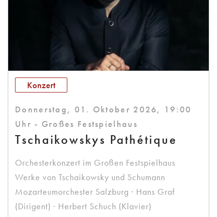
Konzert
Donnerstag, 01. Oktober 2026, 19:00
Uhr - Großes Festspielhaus
Tschaikowskys Pathétique
Orchesterkonzert im Großen Festspielhaus
Werke von Tschaikowsky und Schumann
Mozarteumorchester Salzburg · Hans Graf
(Dirigent) · Herbert Schuch (Klavier)