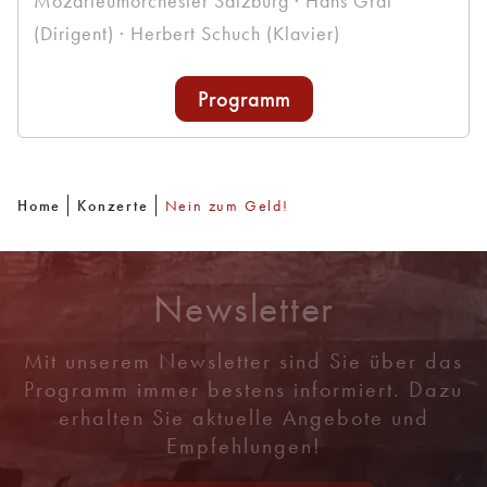
Mozarteumorchester Salzburg · Hans Graf
(Dirigent) · Herbert Schuch (Klavier)
Programm
Home
Konzerte
Nein zum Geld!
Newsletter
Mit unserem Newsletter sind Sie über das
Programm immer bestens informiert. Dazu
erhalten Sie aktuelle Angebote und
Empfehlungen!