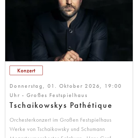
Konzert
Donnerstag, 01. Oktober 2026, 19:00
Uhr - Großes Festspielhaus
Tschaikowskys Pathétique
Orchesterkonzert im Großen Festspielhaus
Werke von Tschaikowsky und Schumann