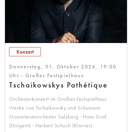
Konzert
Donnerstag, 01. Oktober 2026, 19:00
Uhr - Großes Festspielhaus
Tschaikowskys Pathétique
Orchesterkonzert im Großen Festspielhaus
Werke von Tschaikowsky und Schumann
Mozarteumorchester Salzburg · Hans Graf
(Dirigent) · Herbert Schuch (Klavier)