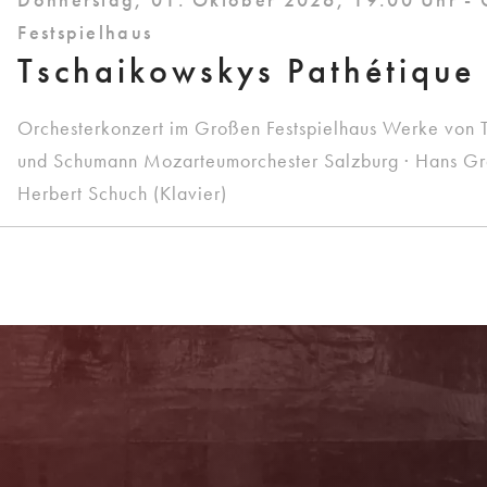
Festspielhaus
Tschaikowskys Pathétique
Orchesterkonzert im Großen Festspielhaus Werke von 
und Schumann Mozarteumorchester Salzburg · Hans Graf
Herbert Schuch (Klavier)
Sie haben Fragen?
Wir beraten Sie persönlich! Kartenbüro: