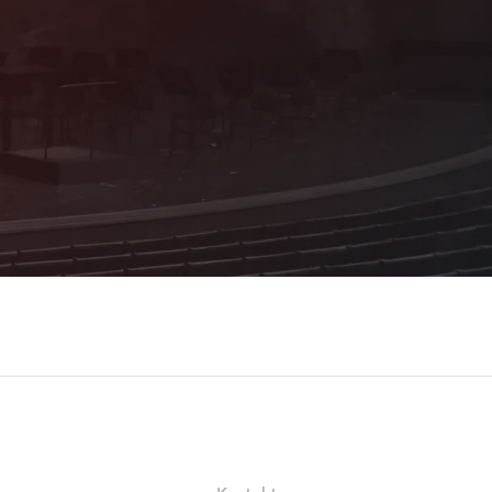
vielen attraktiven Vorteilen und Sie
erhalten Informationen zum Programm aus
erster Hand!
Details