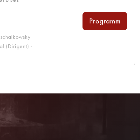
Programm
Tschaikowsky
 (Dirigent) ·
Mitglied werden!
Als förderndes Mitglied profitieren Sie von