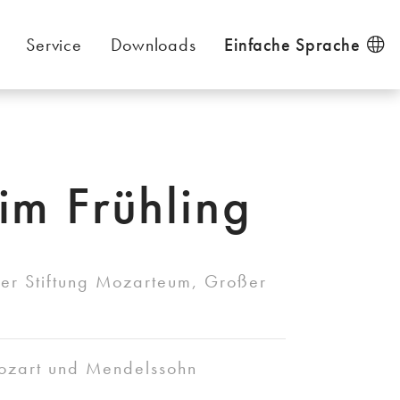
Service
Downloads
Einfache Sprache
im Frühling
der Stiftung Mozarteum, Großer
ozart und Mendelssohn