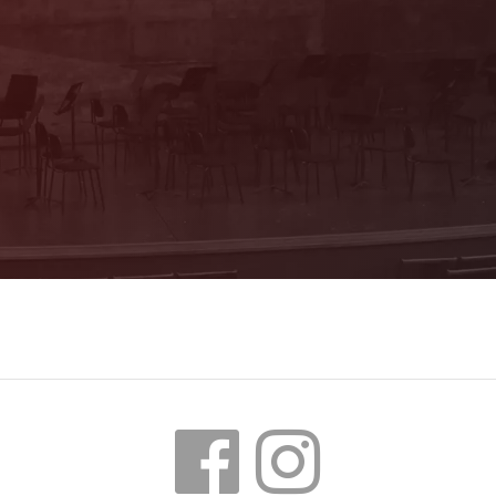
Mo & Do 10–16 Uhr, Di, Mi, Fr 10–13 Uhr
(Trakl-Haus, Waagplatz 1a)
+43 662 84 53 46
E-Mail