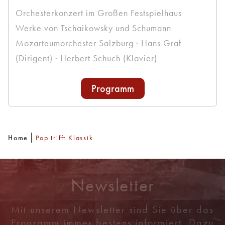
Orchesterkonzert im Großen Festspielhaus
Werke von Tschaikowsky und Schumann
Mozarteumorchester Salzburg · Hans Graf
(Dirigent) · Herbert Schuch (Klavier)
Programm
Home
Pop trifft Klassik
Newsletter
Mit unserem Newsletter sind Sie über das
Programm immer bestens informiert. Dazu