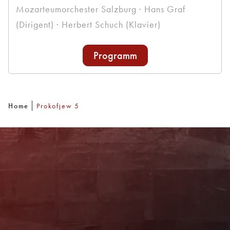
Mozarteumorchester Salzburg · Hans Graf
(Dirigent) · Herbert Schuch (Klavier)
Programm
Home
Prokofjew 5
Newsletter
Mit unserem Newsletter sind Sie über das
Programm immer bestens informiert. Dazu
erhalten Sie aktuelle Angebote und
Empfehlungen!