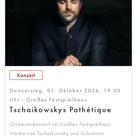
Konzert
Donnerstag, 01. Oktober 2026, 19:00
Uhr - Großes Festspielhaus
Tschaikowskys Pathétique
Orchesterkonzert im Großen Festspielhaus
Werke von Tschaikowsky und Schumann