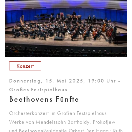
Konzert
Donnerstag, 15. Mai 2025, 19:00 Uhr -
Großes Festspielhaus
Beethovens Fünfte
Orchesterkonzert im Großen Festspielhaus
Werke von Mendelssohn Bartholdy, Prokofjew
und BeethovenResidentie Orkest Den Haag · Ruth