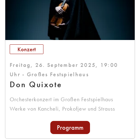
Konzert
Freitag, 26. September 2025, 19:00
Uhr - Großes Festspielhaus
Don Quixote
Orchesterkonzert im Großen Festspielhaus
Werke von Kancheli, Prokofjew und Strauss
Programm