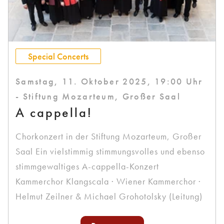
Special Concerts
Samstag, 11. Oktober 2025, 19:00 Uhr
- Stiftung Mozarteum, Großer Saal
A cappella!
Chorkonzert in der Stiftung Mozarteum, Großer
Saal Ein vielstimmig stimmungsvolles und ebenso
stimmgewaltiges A-cappella-Konzert
Kammerchor Klangscala · Wiener Kammerchor ·
Helmut Zeilner & Michael Grohotolsky (Leitung)