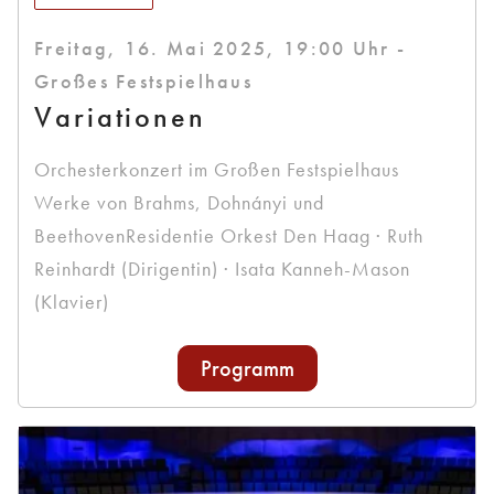
Freitag, 16. Mai 2025, 19:00 Uhr -
Großes Festspielhaus
Variationen
Orchesterkonzert im Großen Festspielhaus
Werke von Brahms, Dohnányi und
BeethovenResidentie Orkest Den Haag · Ruth
Reinhardt (Dirigentin) · Isata Kanneh-Mason
(Klavier)
Programm