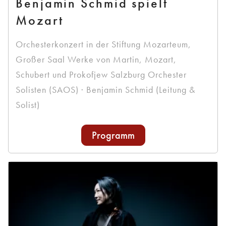
Benjamin Schmid spielt
Mozart
Orchesterkonzert in der Stiftung Mozarteum,
Großer Saal Werke von Martin, Mozart,
Schubert und Prokofjew Salzburg Orchester
Solisten (SAOS) · Benjamin Schmid (Leitung &
Solist)
Programm