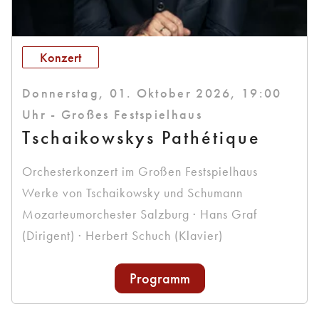
Konzert
Donnerstag, 01. Oktober 2026, 19:00
Uhr - Großes Festspielhaus
Tschaikowskys Pathétique
Orchesterkonzert im Großen Festspielhaus
Werke von Tschaikowsky und Schumann
Mozarteumorchester Salzburg · Hans Graf
(Dirigent) · Herbert Schuch (Klavier)
Programm