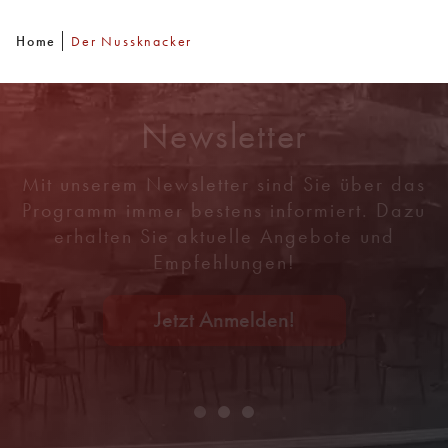
Home
Der Nussknacker
Newsletter
Mit unserem Newsletter sind Sie über das
Programm immer bestens informiert. Dazu
erhalten Sie aktuelle Angebote und
Empfehlungen!
Jetzt Anmelden!