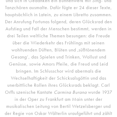
und sich in Gedanken ein Bühnenwerk mit Sing- und
Tanzchören ausmalte. Dafür fügte er 24 dieser Texte,
hauptsächlich in Latein, zu einem Libretto zusammen.
Der Anrufung Fortunas folgend, deren Glücksrad den
Aufstieg und Fall der Menschen bestimmt, werden in
drei Teilen weltliche Themen besungen: die Freude
über die Wiederkehr des Frühlings mit seinen
wohltuenden Düften, Blüten und ‚süßtönendem
Gesang‘, das Spielen und Trinken, Wollust und
Genüsse, sowie Amors Pfeile, die Freud und Leid
bringen. Im Schlusschor wird abermals die
Wechselhaftigkeit der Schicksalsgöttin und das
unerbittliche Rollen ihres Glücksrads beklagt. Carl
Orffs szenische Kantate
Carmina Burana
wurde 1937
in der Oper zu Frankfurt am Main unter der
musikalischen Leitung von Bertil Wetzelsberger und
der Regie von Oskar Wälterlin uraufgeführt und zählt