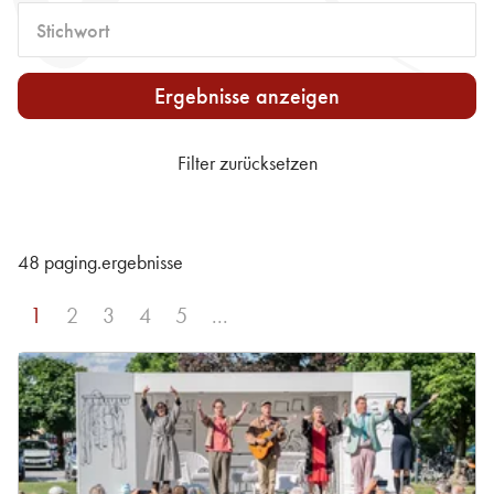
Stichwort
Ergebnisse anzeigen
Filter zurücksetzen
48 paging.ergebnisse
sr.page
1
sr.page
2
sr.page
3
sr.page
4
sr.page
5
...
sr.page.next