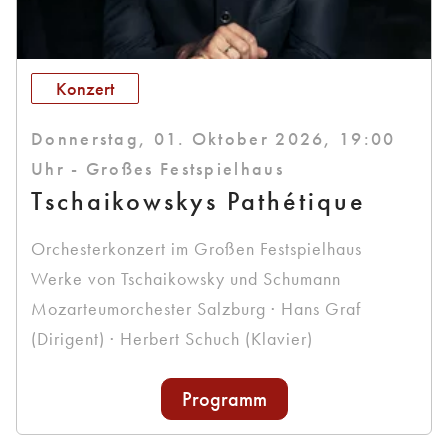
Konzert
Donnerstag, 01. Oktober 2026, 19:00
Uhr - Großes Festspielhaus
Tschaikowskys Pathétique
Orchesterkonzert im Großen Festspielhaus
Werke von Tschaikowsky und Schumann
Mozarteumorchester Salzburg · Hans Graf
(Dirigent) · Herbert Schuch (Klavier)
Programm