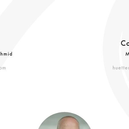
C
chmid
M
com
huette