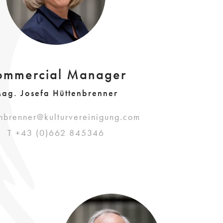
ommercial Manager
ag. Josefa Hüttenbrenner
nbrenner@kulturvereinigung.com
T +43 (0)662 845346