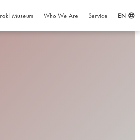
rakl Museum
Who We Are
Service
EN