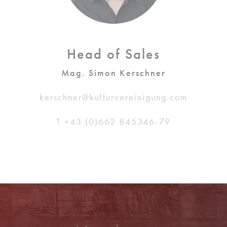
Head of Sales
Mag. Simon Kerschner
kerschner@kulturvereinigung.com
T +43 (0)662 845346-79