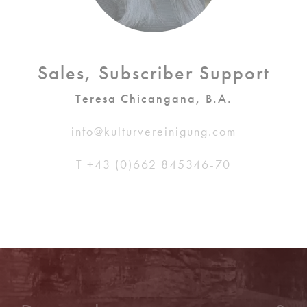
Sales, Subscriber Support
Teresa Chicangana, B.A.
info@kulturvereinigung.com
T +43 (0)662 845346-70