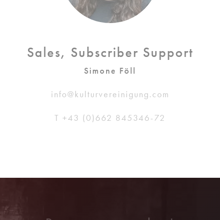
Sales, Subscriber Support
Simone Föll
info@kulturvereinigung.com
T +43 (0)662 845346-72