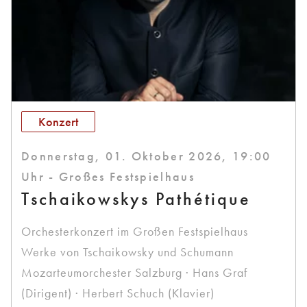
Konzert
Donnerstag, 01. Oktober 2026, 19:00
Uhr - Großes Festspielhaus
Tschaikowskys Pathétique
Orchesterkonzert im Großen Festspielhaus
Werke von Tschaikowsky und Schumann
Mozarteumorchester Salzburg · Hans Graf
(Dirigent) · Herbert Schuch (Klavier)