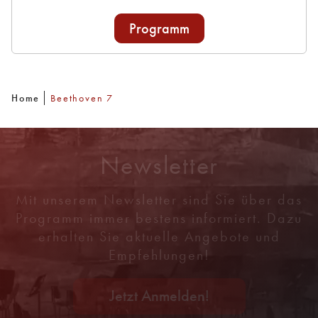
Programm
Home
Beethoven 7
Newsletter
Mit unserem Newsletter sind Sie über das
Programm immer bestens informiert. Dazu
erhalten Sie aktuelle Angebote und
Empfehlungen!
Jetzt Anmelden!