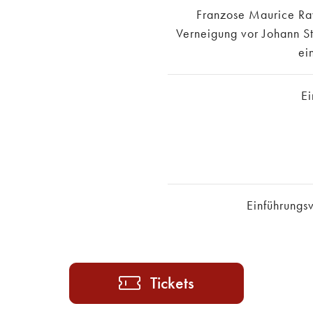
Franzose Maurice Rave
Verneigung vor Johann St
ei
Ei
Einführungs
Tickets