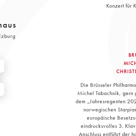
Konzert für 
haus
lzburg
BR
MIC
CHRIST
Die Brüsseler Philharm
Michel Tabachnik, gern 
dem „Jahresregenten 202
norwegischen Starpian
europäische Besetzu
eindrucksvolles 3. Kla
Anschluss entführt der 