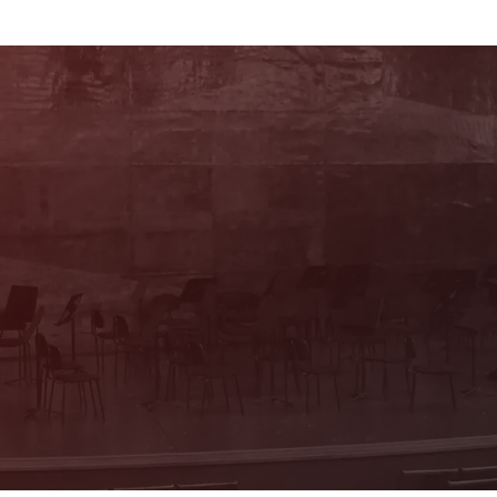
Sie haben Fragen?
Wir beraten Sie persönlich! Kartenbüro:
Mo & Do 10–16 Uhr, Di, Mi, Fr 10–13 Uhr
(Trakl-Haus, Waagplatz 1a)
+43 662 84 53 46
E-Mail