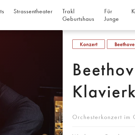
ts
Strassentheater
Trakl
Für
K
Geburtshaus
Junge
Konzert
Beethov
Beethov
Klavier
Orchesterkonzert im 