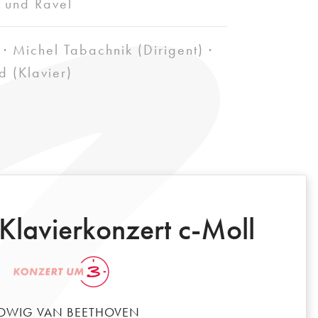
 und Ravel
 · Michel Tabachnik (Dirigent) ·
d (Klavier)
Klavierkonzert c-Moll
DWIG VAN BEETHOVEN