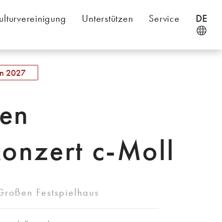
ulturvereinigung
Unterstützen
Service
DE
en 2027
en
konzert c-Moll
Großen Festspielhaus