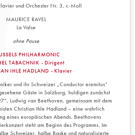
Klavier und Orchester Nr. 3, c-Moll
MAURICE RAVEL
La Valse
ohne Pause
USSELS PHILHARMONIC
HEL TABACHNIK
-
Dirigent
IAN IHLE HADLAND
-
Klavier
oniker und ihr Schweizer „Conductor eremitus“
gesehene Gäste in Salzburg, huldigen zunächst
7“, Ludwig van Beethoven, gemeinsam mit dem
isten Christian Ihle Hadland – eine wahrlich
ng eines europäischen Abends. Beethovens
vierkonzert steht am Beginn des Programms. Im
halbe Schweizer, halbe Baske und naturalisierte