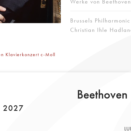
Werke von Beethoven
Brussels Philharmonic
Christian Ihle Hadlan
n Klavierkonzert c-Moll
Beethoven 
r 2027
LU