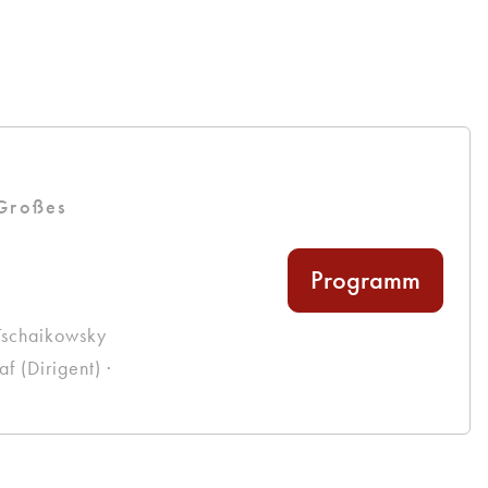
g
 Großes
Programm
Tschaikowsky
 (Dirigent) ·