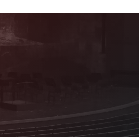
Mitglied werden!
Als förderndes Mitglied profitieren Sie von
vielen attraktiven Vorteilen und Sie
erhalten Informationen zum Programm aus
erster Hand!
Details