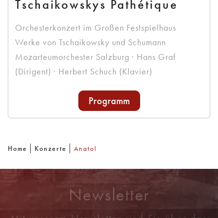
Tschaikowskys Pathétique
Orchesterkonzert im Großen Festspielhaus
Werke von Tschaikowsky und Schumann
Mozarteumorchester Salzburg · Hans Graf
(Dirigent) · Herbert Schuch (Klavier)
Programm
Home
Konzerte
Anatol
Newsletter
Mit unserem Newsletter sind Sie über das