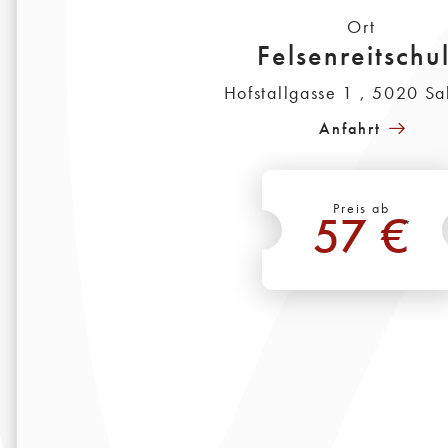
Ort
Felsenreitschu
Hofstallgasse 1 , 5020 Sa
Anfahrt
Preis ab
57 €
*