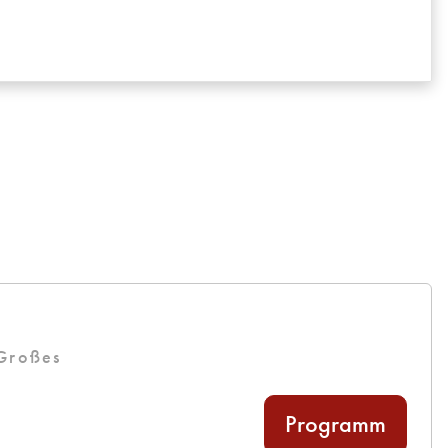
g
 Großes
Programm