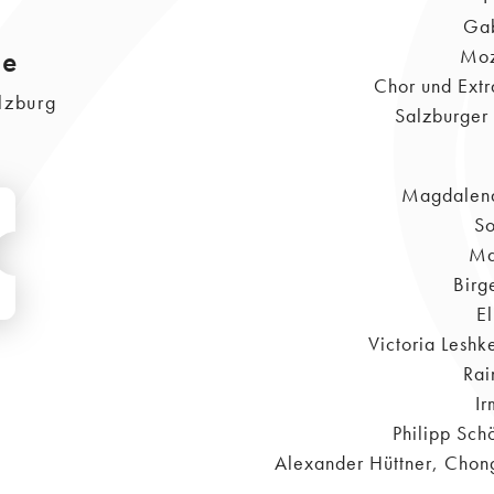
Gab
le
Moz
Chor und Extr
lzburg
Salzburger 
Magdalen
So
Ma
Birg
E
Victoria Leshk
Rai
Ir
Philipp Sch
Alexander Hüttner, Chon