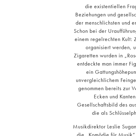
die existentiellen Fr
Beziehungen und gesellsc
der menschlichsten und e
Schon bei der Uraufführu
einem regelrechten Kult:
organisiert werden,
Zigaretten wurden in „Ro
entdeckte man immer Figu
ein Gattungshöhepun
unvergleichlichem Feingef
genommen bereits zur Wel
Ecken und Kanten
Gesellschaftsbild des au
die als Schlüsselp
Musikdirektor Leslie Sug
die „Komödie für Musik“