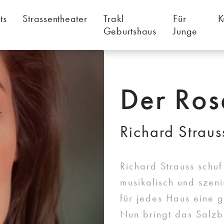
ts
Strassentheater
Trakl
Für
K
Geburtshaus
Junge
Der Ros
Richard Straus
Richard Strauss schuf
musikalisch und szen
für jedes Haus eine g
Nun bringt das Salzb