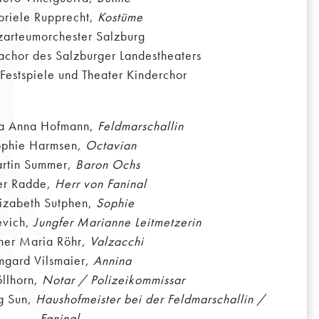
riele Rupprecht,
Kostüme
arteumorchester Salzburg
achor des Salzburger Landestheaters
Festspiele und Theater Kinderchor
a Anna Hofmann,
Feldmarschallin
phie Harmsen,
Octavian
rtin Summer,
Baron Ochs
er Radde,
Herr von Faninal
lizabeth Sutphen,
Sophie
evich,
Jungfer Marianne Leitmetzerin
ner Maria Röhr,
Valzacchi
mgard Vilsmaier,
Annina
öllhorn,
Notar / Polizeikommissar
g Sun,
Haushofmeister bei der Feldmarschallin /
Faninal