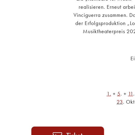
realisieren. Erneut arb
Vinciguerra zusammen. Das
der Erfolgsproduktion „Lo
Musiktheaterpreis 202
E
1.
+
5
. +
11
23
. Okt