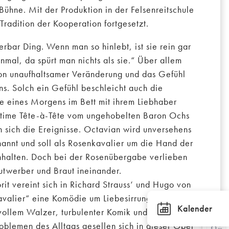
Bühne. Mit der Produktion in der Felsenreitschule
Tradition der Kooperation fortgesetzt.
derbar Ding. Wenn man so hinlebt, ist sie rein gar
inmal, da spürt man nichts als sie.“ Über allem
n unaufhaltsamer Veränderung und das Gefühl
s. Solch ein Gefühl beschleicht auch die
sie eines Morgens im Bett mit ihrem Liebhaber
intime Tête-à-Tête vom ungehobelten Baron Ochs
n sich die Ereignisse. Octavian wird unversehens
annt und soll als Rosenkavalier um die Hand der
nhalten. Doch bei der Rosenübergabe verlieben
utwerber und Braut ineinander.
rit vereint sich in Richard Strauss‘ und Hugo von
valier“ eine Komödie um Liebesirrungen und -
Kalender
vollem Walzer, turbulenter Komik und großem
roblemen des Alltags gesellen sich in dieser Oper