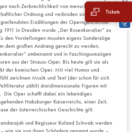
agen nach Zerbrechlichkeit von menschlichen
Tickets
haftlicher Ordnung und verbinden sich zu einem
rgreifendsten Erzählungen der Operngeschichte.
ng 1911 in Dresden wurde „Der Rosenkavalier“ zu
 Zu den Vorstellungen mussten eigens Sonderzüge
 um dem großen Andrang gerecht zu werden,
senkavalier“ umbenannt und in Faschingsumzügen
ren aus der Strauss-Oper. Bis heute gilt sie als
kt der komischen Oper. Mit viel Humor und
ühl zeichnen Musik und Text (der schon für sich
tliteratur zählt) dreidimensionale Figuren mit
. Die Oper schafft dabei ein lebendiges
sgehenden Habsburger Kaiserreichs, einer Zeit,
hase der österreichischen Geschichte gilt.
anandarajah und Regisseur Roland Schwab werden
 – wie sie von ihren Schöpfern genannt wurde –