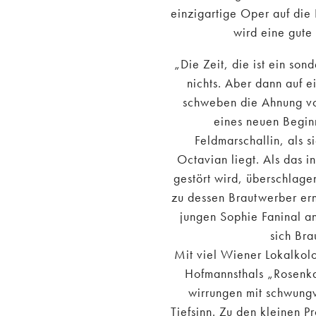
einzigartige Oper auf die 
wird eine gute 
„Die Zeit, die ist ein son
nichts. Aber dann auf e
schweben die Ahnung vo
eines neuen Beginn
Feldmarschallin, als 
Octavian liegt. Als das 
gestört wird, überschlage
zu dessen Brautwerber ern
jungen Sophie Faninal a
sich Bra
Mit viel Wiener Lokalkolo
Hofmannsthals „Rosenka
wirrungen mit schwung
Tiefsinn. Zu den kleinen P