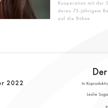
Kooperation mit der 
deren 75-jährigem Be
auf die Bühne
Der
er 2022
In Koprodukti
Leslie Sug
P