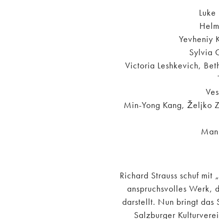
Luke 
Helm
Yevheniy K
Sylvia 
Victoria Leshkevich, B
Ves
Min-Yong Kang, Željko Z
Manu
Richard Strauss schuf mit
anspruchsvolles Werk, d
darstellt. Nun bringt das
Salzburger Kulturvere