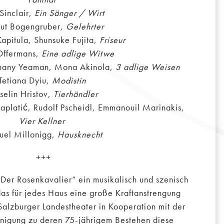
Sinclair,
Ein Sänger / Wirt
ut Bogengruber,
Gelehrter
apitula, Shunsuke Fujita,
Friseur
Offermans,
Eine adlige Witwe
ethany Yeaman, Mona Akinola,
3 adlige Weisen
Tetiana Dyiu,
Modistin
selin Hristov,
Tierhändler
aplatić, Rudolf Pscheidl, Emmanouil Marinakis,
Vier Kellner
el Millonigg,
Hausknecht
+++
 „Der Rosenkavalier“ ein musikalisch und szenisch
as für jedes Haus eine große Kraftanstrengung
 Salzburger Landestheater in Kooperation mit der
inigung zu deren 75-jährigem Bestehen diese