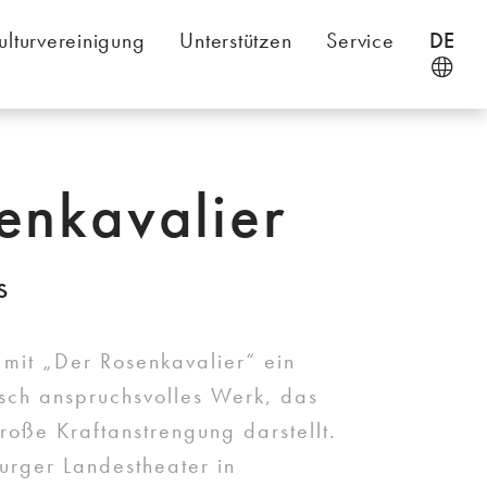
ulturvereinigung
Unterstützen
Service
DE
enkavalier
s
 mit „Der Rosenkavalier“ ein
isch anspruchsvolles Werk, das
roße Kraftanstrengung darstellt.
urger Landestheater in