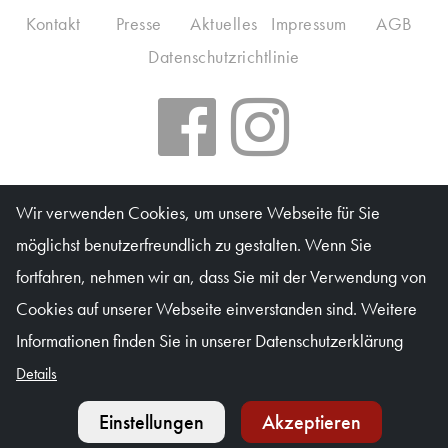
Kontakt
Presse
Aktuelles
Impressum
AGB
Datenschutzrichtlinie
Salzburger Kulturvereinigung
Wir verwenden Cookies, um unsere Webseite für Sie
möglichst benutzerfreundlich zu gestalten. Wenn Sie
Kartenbüro: Mo & Do 10–16 Uhr, Di, Mi, Fr 10–13 Uhr
fortfahren, nehmen wir an, dass Sie mit der Verwendung von
Waagplatz 1a (Trakl-Haus), 5020 Salzburg
Cookies auf unserer Webseite einverstanden sind. Weitere
© Salzburger Kulturvereinigung 2026
Informationen finden Sie in unserer Datenschutzerklärung
Details
Einstellungen
Akzeptieren
Kalender
Ticket