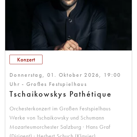
Konzert
Donnerstag, 01. Oktober 2026, 19:00
Uhr - Großes Festspielhaus
Tschaikowskys Pathétique
Orchesterkonzert im Großen Festspielhaus
Werke von Tschaikowsky und Schumann
Mozarteumorchester Salzburg · Hans Graf
(Dirigent) · Herbert Schuch (Klavier)