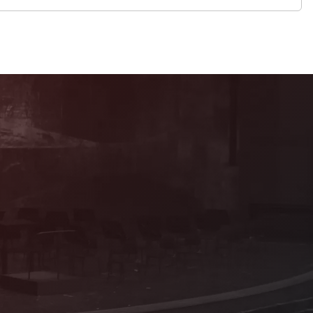
Mitglied werden!
Als förderndes Mitglied profitieren Sie von
vielen attraktiven Vorteilen und Sie
erhalten Informationen zum Programm aus
erster Hand!
Details