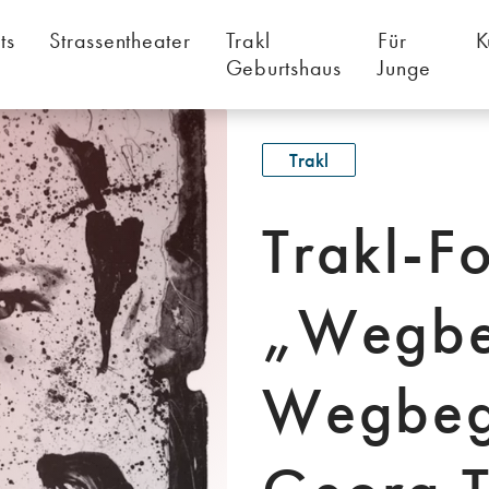
Trakls"
ts
Strassentheater
Trakl
Für
K
Geburtshaus
Junge
Trakl
Trakl-F
„Wegbeg
Wegbegl