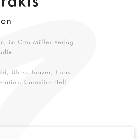
rakls"
ion
en, im Otto Müller Verlag
tudie
ld, Ulrike Tanzer, Hans
ation: Cornelius Hell