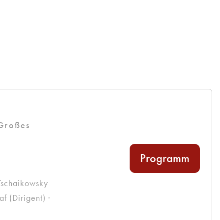
g
 Großes
Programm
Tschaikowsky
 (Dirigent) ·