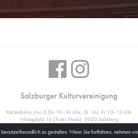
Salzburger Kulturvereinigung
Kartenbüro: Mo & Do 10–16 Uhr, Di, Mi, Fr 10–13 Uhr
Waagplatz 1a (Trakl-Haus), 5020 Salzburg
benutzerfreundlich zu gestalten. Wenn Sie fortfahren, nehmen wir