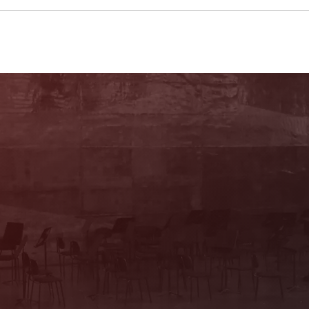
Sie haben Fragen?
Wir beraten Sie persönlich! Kartenbüro:
Mo & Do 10–16 Uhr, Di, Mi, Fr 10–13 Uhr
(Trakl-Haus, Waagplatz 1a)
+43 662 84 53 46
E-Mail