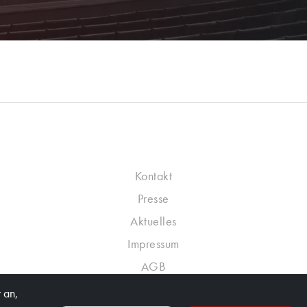
Kontakt
Presse
Aktuelles
Impressum
AGB
Datenschutzrichtlinie
 an,