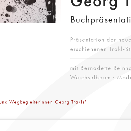
Georg T
Buchpräsentat
Präsentation der neu
erschienenen Trakl-S
mit Bernadette Reinho
Weichselbaum · Moder
und Wegbegleiterinnen Georg Trakls"