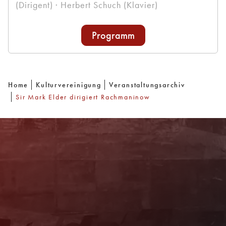
(Dirigent) · Herbert Schuch (Klavier)
Programm
Home
Kulturvereinigung
Veranstaltungsarchiv
Sir Mark Elder dirigiert Rachmaninow
Newsletter
Mit unserem Newsletter sind Sie über das
Programm immer bestens informiert. Dazu
erhalten Sie aktuelle Angebote und
Empfehlungen!