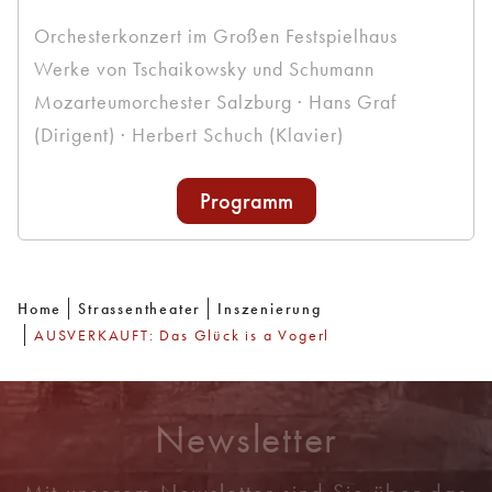
Orchesterkonzert im Großen Festspielhaus
Werke von Tschaikowsky und Schumann
Mozarteumorchester Salzburg · Hans Graf
(Dirigent) · Herbert Schuch (Klavier)
Programm
Home
Strassentheater
Inszenierung
AUSVERKAUFT: Das Glück is a Vogerl
Newsletter
Mit unserem Newsletter sind Sie über das