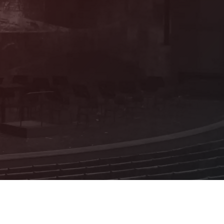
Mitglied werden!
Als förderndes Mitglied profitieren Sie von
vielen attraktiven Vorteilen und Sie
erhalten Informationen zum Programm aus
erster Hand!
Details