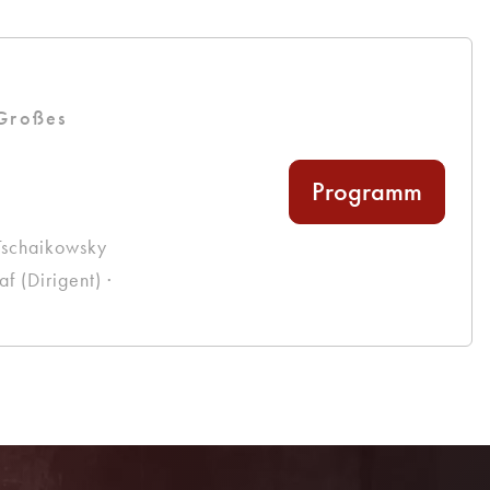
 Großes
Programm
Tschaikowsky
 (Dirigent) ·