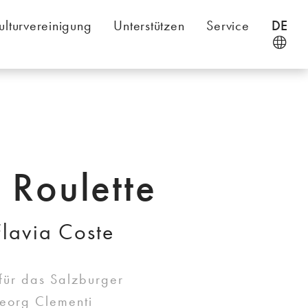
ulturvereinigung
Unterstützen
Service
DE
 Roulette
lavia Coste
 für das Salzburger
eorg Clementi