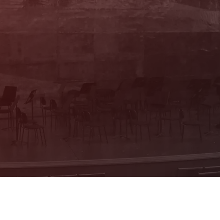
Sie haben Fragen?
Wir beraten Sie persönlich! Kartenbüro:
Mo & Do 10–16 Uhr, Di, Mi, Fr 10–13 Uhr
(Trakl-Haus, Waagplatz 1a)
+43 662 84 53 46
E-Mail